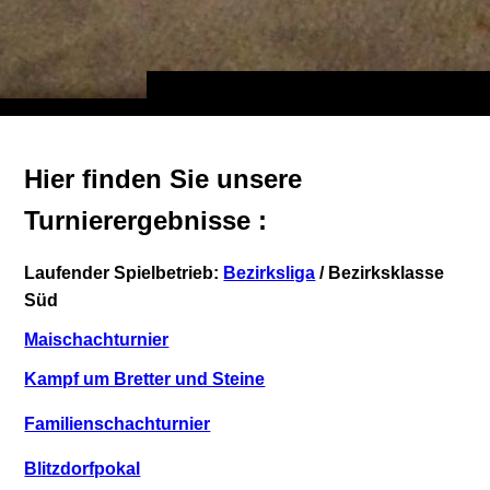
Hier finden Sie unsere
Turnierergebnisse :
Laufender Spielbetrieb:
Bezirksliga
/ Bezirksklasse
Süd
Maischachturnier
Kampf um Bretter und Steine
Familienschachturnier
Blitzdorfpokal