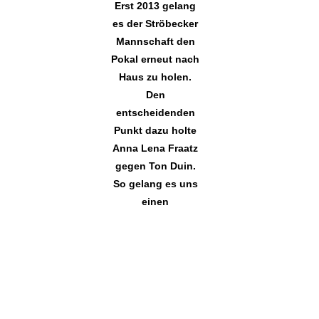
Erst 2013 gelang
es der Ströbecker
Mannschaft den
Pokal erneut nach
Haus zu holen.
Den
entscheidenden
Punkt dazu holte
Anna Lena Fraatz
gegen Ton Duin.
So gelang es uns
einen
Gleichstand zu
erziehlen.
2014 und 2015 blieb der Pokal jedoch wieder in
Wijk aan Zee.
.