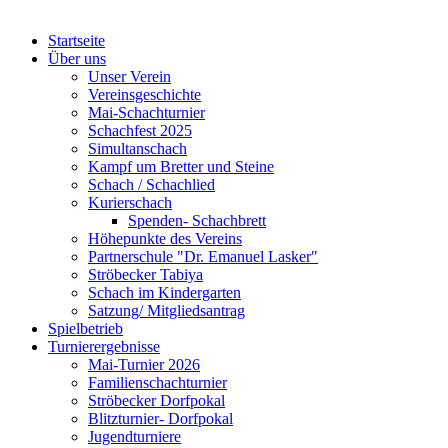
Startseite
Über uns
Unser Verein
Vereinsgeschichte
Mai-Schachturnier
Schachfest 2025
Simultanschach
Kampf um Bretter und Steine
Schach / Schachlied
Kurierschach
Spenden- Schachbrett
Höhepunkte des Vereins
Partnerschule "Dr. Emanuel Lasker"
Ströbecker Tabiya
Schach im Kindergarten
Satzung/ Mitgliedsantrag
Spielbetrieb
Turnierergebnisse
Mai-Turnier 2026
Familienschachturnier
Ströbecker Dorfpokal
Blitzturnier- Dorfpokal
Jugendturniere