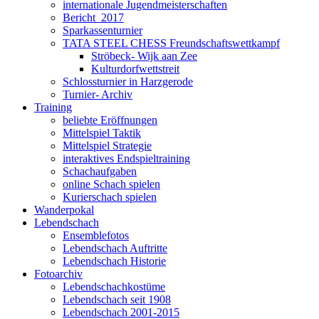
internationale Jugendmeisterschaften
Bericht_2017
Sparkassenturnier
TATA STEEL CHESS Freundschaftswettkampf
Ströbeck- Wijk aan Zee
Kulturdorfwettstreit
Schlossturnier in Harzgerode
Turnier- Archiv
Training
beliebte Eröffnungen
Mittelspiel Taktik
Mittelspiel Strategie
interaktives Endspieltraining
Schachaufgaben
online Schach spielen
Kurierschach spielen
Wanderpokal
Lebendschach
Ensemblefotos
Lebendschach Auftritte
Lebendschach Historie
Fotoarchiv
Lebendschachkostüme
Lebendschach seit 1908
Lebendschach 2001-2015