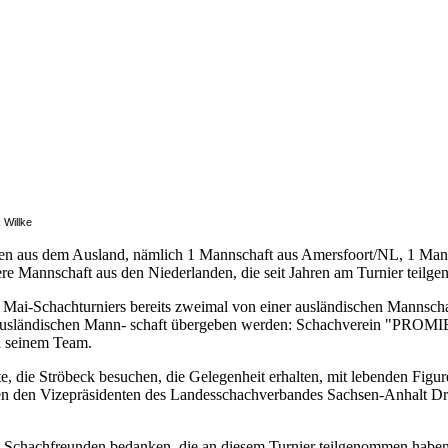
 Willke
en aus dem Ausland, nämlich 1 Mannschaft aus Amersfoort/NL, 1 Man
 Mannschaft aus den Niederlanden, die seit Jahren am Turnier teilgen
 Mai-Schachturniers bereits zweimal von einer ausländischen Mannsc
ausländischen Mann- schaft übergeben werden: Schachverein "PROMIE
d seinem Team.
, die Ströbeck besuchen, die Gelegenheit erhalten, mit lebenden Figuren
n den Vizepräsidenten des Landesschachverbandes Sachsen-Anhalt Dr
en Schachfreunden bedanken, die an diesem Turnier teilgenommen haben