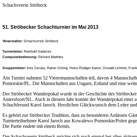
Schachverein Ströbeck
51. Ströbecker Schachturnier im Mai 2013
Veranstalter:
Schachverein Ströbeck
Turnierleiter:
Reinhold Gädecke
Computerbedienung:
Richard Matthies
Gruppenleiter:
Ines Zaruba, Rainer Göring, Heinz-Rüdiger Kaiser, Oswald Lichtner, Frank
Am Turnier nahmen 52 Vierermannschaften teil, davon 4 Mannschaft
Pomorskie/PL. Die Mannschaften aus Ungarn, Estland und eine weitere
Der Ströbecker Wanderpokal wurde in der Geschichte des Ströbecker
Amersfoort/NL. Auch in diesem Jahr konnte der Wanderpokal einer 
Schachfreund Karol Jaroch. Herzlichen Glückwunsch dem Leiter un
Es gehört zur Ströbecker Tradition, dass zu besonderen Anlässen Gäste
Turnierteilnehmer Karol Jaroch aus Kowalewo Pomorskie/Polen gege
Die Partie endete mit einem Remis.
Der Schachverein Ströbeck möchte sich noch einmal bei allen aktiv