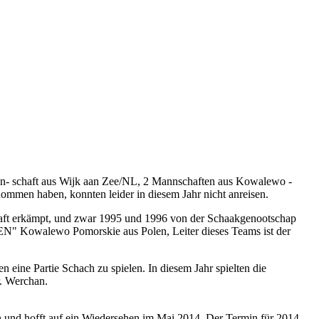
n- schaft aus Wijk aan Zee/NL, 2 Mannschaften aus Kowalewo -
ommen haben, konnten leider in diesem Jahr nicht anreisen.
haft erkämpt, und zwar 1995 und 1996 von der Schaakgenootschap
N" Kowalewo Pomorskie aus Polen, Leiter dieses Teams ist der
 eine Partie Schach zu spielen. In diesem Jahr spielten die
. Werchan.
 und hofft auf ein Wiedersehen im Mai 2014. Der Termin für 2014