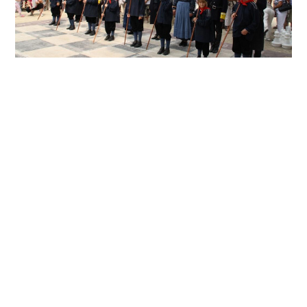
1989 feierte Ströbeck "300 Jahre Lebendschach.
Die Ströbecker Vereine haben gemeinsam zum
guten Gelingen beigetragen. Eine
Lebendschachpartie, eine Festsitzung und ein
Umzug durchs Dorf zählten zu den Höhepunkten.
Das Training des Lebendschachensembles findet
in der Turnhalle statt. Schilder mit den Namen der
Figuren kommen statt der Kostüme zum Einsatz.