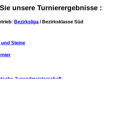
 Sie unsere Turnierergebnisse :
etrieb:
Bezirksliga
/ Bezirksklasse Süd
 und Steine
rnier
eutsche Jugendmeisterschaft
r
schaftsturnier
(allgemeines)
Ströbeck- W
Kulturdorfwet