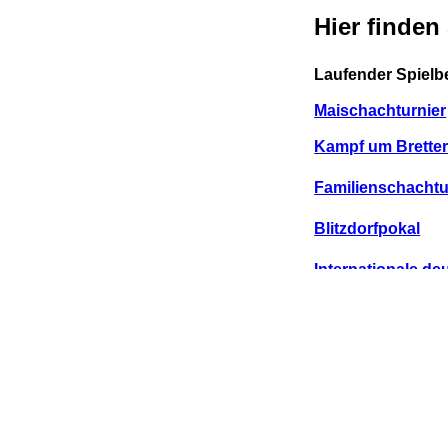
Hier finden
Laufender Spielb
Maischachturnier
Kampf um Bretter
Familienschachtu
Blitzdorfpokal
Internationale d
Sparkassenturnie
Tatachess Freund