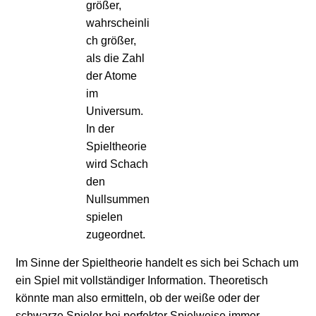
größer,
wahrscheinli
ch größer,
als die Zahl
der Atome
im
Universum.
In der
Spieltheorie
wird Schach
den
Nullsummen
spielen
zugeordnet.
Im Sinne der Spieltheorie handelt es sich bei Schach um
ein Spiel mit vollständiger Information. Theoretisch
könnte man also ermitteln, ob der weiße oder der
schwarze Spieler bei perfekter Spielweise immer