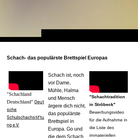
Schach- das populärste Brettspiel Europas
Schach ist, noch
vor Dame,
Mühle, Halma
"Schachland
"Schachtradition
und Mensch
Deutschland"
Deut
in Ströbeck"
ärgere dich nicht,
sche
Bewerbungsvideo
das populärste
Schulschachstiftu
für die Aufnahme in
Brettspiel in
ng e.V.
die Liste des
Europa. Go und
immateriellen
die dem Schach