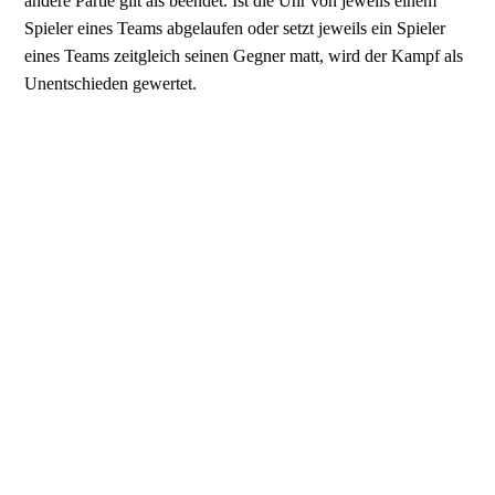
andere Partie gilt als beendet. Ist die Uhr von jeweils einem
Spieler eines Teams abgelaufen oder setzt jeweils ein Spieler
eines Teams zeitgleich seinen Gegner matt, wird der Kampf als
Unentschieden gewertet.
Ohne den Einsatz von Schachuhren ist Tandemschach nicht
spielbar, da der Zeitfaktor eine wesentliche Rolle spielt: Ohne
eine laufende Uhr wäre ein Spieler, der direkt vor
einem Schachmatt oder einem Figurverlust steht, nicht
gezwungen, irgendwann zu ziehen.
(WIKIPEDIA)
(Weitere Informationen und Anregungen zum
Tandemschach)
Hochzeitsbrauch im Schachdorf Ströbeck
Im 17. Jh. musste ein junger Mann vor der Hochzeit
seine Braut mit einer Partie Schach gegen den