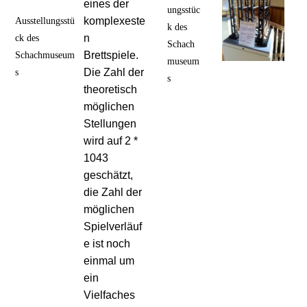
eines der
ungsstüc
Ausstellungsstü
komplexeste
k des
ck des
n
Schach
Schachmuseum
Brettspiele.
museum
s
Die Zahl der
s
theoretisch
möglichen
Stellungen
wird auf 2 *
1043
geschätzt,
die Zahl der
möglichen
Spielverläuf
e ist noch
einmal um
ein
Vielfaches