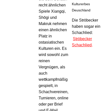
Kulturerbes
recht ähnlichen
Deuschland
Spiele Xiangqi,
Shōgi und
Die Ströbecker
Makruk nehmen
haben sogar ein
einen ähnlichen
Schachlied:
Platz in
Ströbecker
ostasiatischen
Schachlied
.
Kulturen ein.
Es
wird sowohl zum
reinen
Vergnügen, als
auch
wettkampfmäßig
gespielt, in
Schachvereinen,
Turnieren, online
oder per Brief
und E-Mail