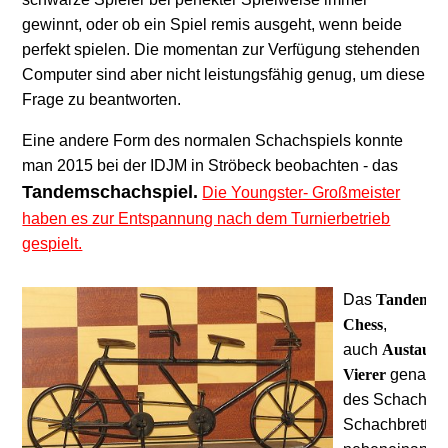
gewinnt, oder ob ein Spiel remis ausgeht, wenn beide
perfekt spielen. Die momentan zur Verfügung stehenden
Computer sind aber nicht leistungsfähig genug, um diese
Frage zu beantworten.
Eine andere Form des normalen Schachspiels konnte
man 2015 bei der IDJM in Ströbeck beobachten - das
Tandemschachspiel
.
Die Youngster- Großmeister
haben es zur Entspannung nach dem Turnierbetrieb
gespielt.
Das
Tandemsc
Chess
,
auch
Austausc
Vierer
genannt)
des Schach, b
Schachbrettern