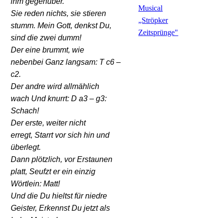
ihm gegenüber.
Musical
Sie reden nichts, sie stieren
„Ströpker
stumm. Mein Gott, denkst Du,
Zeitsprünge"
sind die zwei dumm!
Der eine brummt, wie
nebenbei Ganz langsam: T c6 –
c2.
Der andre wird allmählich
wach Und knurrt: D a3 – g3:
Schach!
Der erste, weiter nicht
erregt, Starrt vor sich hin und
überlegt.
Dann plötzlich, vor Erstaunen
platt, Seufzt er ein einzig
Wörtlein: Matt!
Und die Du hieltst für niedre
Geister, Erkennst Du jetzt als